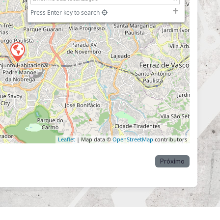
Press Enter key to search
Leaflet
| Map data ©
OpenStreetMap
contributors
Próximo