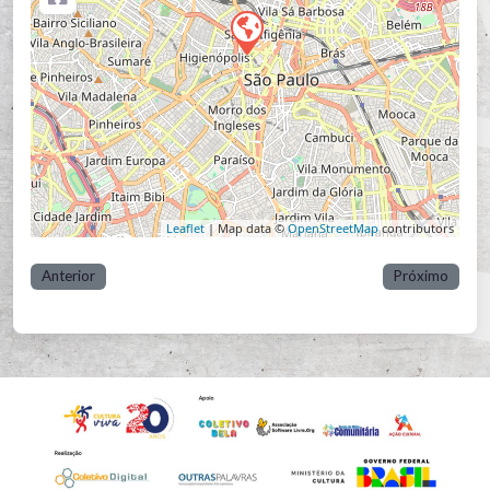
Leaflet
| Map data ©
OpenStreetMap
contributors
Anterior
Próximo