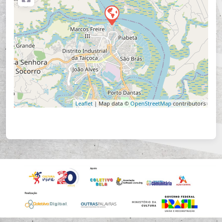
Leaflet
| Map data ©
OpenStreetMap
contributors