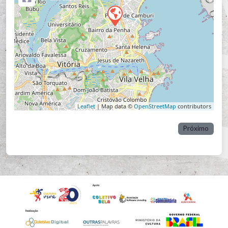
Leaflet
| Map data ©
OpenStreetMap
contributors
Próximo