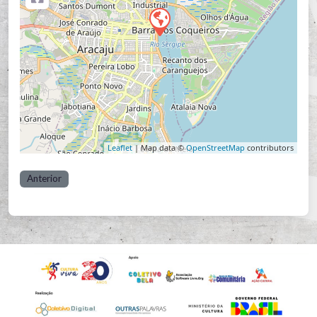
Leaflet
| Map data ©
OpenStreetMap
contributors
Anterior